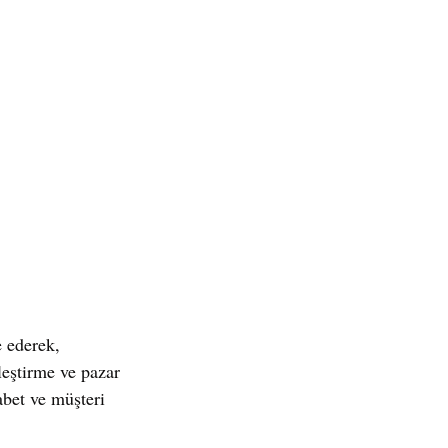
e ederek, 
leştirme ve pazar 
abet ve müşteri 