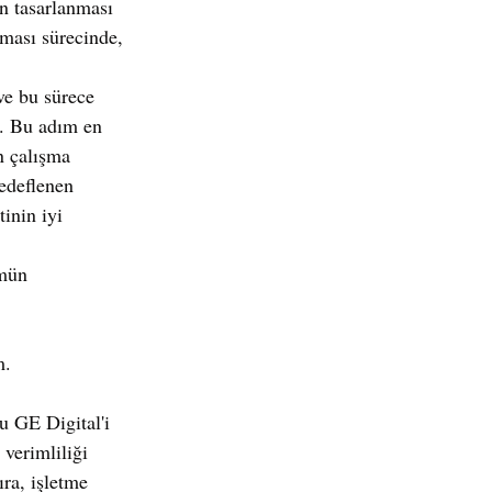
en tasarlanması 
lması sürecinde, 
ve bu sürece 
e. Bu adım en 
n çalışma 
hedeflenen 
inin iyi 
ümün 
m.
u GE Digital'i 
verimliliği 
ra, işletme 