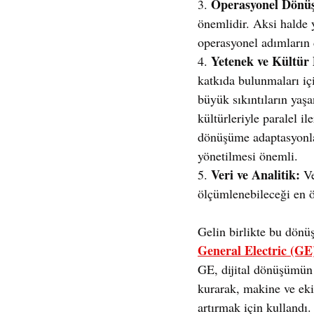
Operasyonel Dönü
3. 
önemlidir. Aksi halde 
operasyonel adımların 
Yetenek ve Kültü
4. 
katkıda bulunmaları iç
büyük sıkıntıların yaş
kültürleriyle paralel i
dönüşüme adaptasyonlar
yönetilmesi önemli.
Veri ve Analitik:
5. 
 V
ölçümlenebileceği en 
Gelin birlikte bu dönü
General Electric (GE
GE, dijital dönüşümün 
kurarak, makine ve eki
artırmak için kullandı