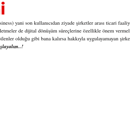
i
ness) yani son kullanıcıdan ziyade şirketler arası ticari faaliye
işletmeler de dijital dönüşüm süreçlerine özellikle önem verme
ilenler olduğu gibi bana kalırsa hakkıyla uygulayamayan şirket
şlayalım..!