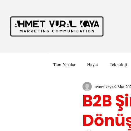
Tüm Yazılar
Hayat
Teknoloji
avuralkaya
9 Mar 20
İş Hayatı
B2B Şi
Dönüş