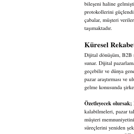
bileşeni haline gelmişti
protokollerini güçlend
çabalar, müşteri verile
taşımaktadır.
Küresel Rekabet
Dijital dönüşüm, B2B şi
sunar. Dijital pazarlama
geçebilir ve dünya gene
pazar araştırması ve ul
gelme konusunda şirket
Özetleyecek olursak;
kalabilmeleri, pazar tal
müşteri memnuniyetini 
süreçlerini yeniden şeki