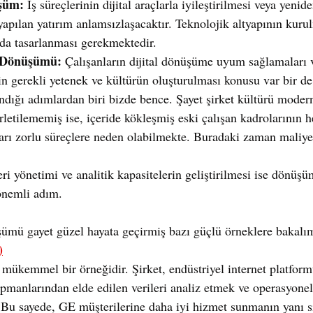
şüm:
 İş süreçlerinin dijital araçlarla iyileştirilmesi veya yenid
yapılan yatırım anlamsızlaşacaktır. Teknolojik altyapının kuru
da tasarlanması gerekmektedir.
r Dönüşümü:
 Çalışanların dijital dönüşüme uyum sağlamaları 
in gerekli yetenek ve kültürün oluşturulması konusu var bir d
andığı adımlardan biri bizde bence. Şayet şirket kültürü moder
lerletilememiş ise, içeride kökleşmiş eski çalışan kadrolarının 
ı zorlu süreçlere neden olabilmekte. Buradaki zaman maliyet
eri yönetimi ve analitik kapasitelerin geliştirilmesi ise dönüş
önemli adım.
şümü gayet güzel hayata geçirmiş bazı güçlü örneklere bakalı
)
mükemmel bir örneğidir. Şirket, endüstriyel internet platform
pmanlarından elde edilen verileri analiz etmek ve operasyonel 
. Bu sayede, GE müşterilerine daha iyi hizmet sunmanın yanı sı