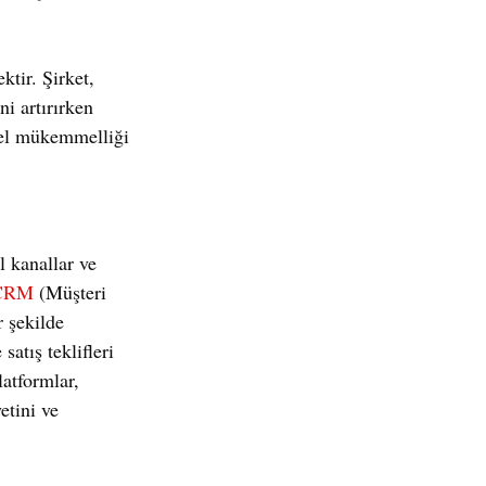
tir. Şirket, 
ni artırırken 
nel mükemmelliği 
l kanallar ve 
CRM
 (Müşteri 
r şekilde 
satış teklifleri 
latformlar, 
etini ve 