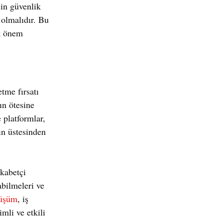
çin güvenlik 
 olmalıdır. Bu 
ik önem 
tme fırsatı 
ın ötesine 
 platformlar, 
ın üstesinden 
kabetçi 
abilmeleri ve 
nüşüm
, iş 
imli ve etkili 