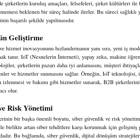
 şirketlerin kuruluş amaçları, felsefeleri, şirket kültürleri ile
tmemesi beklenen bir süreç halinde ilerler. Bu süreci sağlıklı
in başarılı şekilde yapılmasıdır.
ün Geliştirme
ve hizmet inovasyonunu hızlandırmanın yanı sıra, yeni iş mode
anak tanır. IoT (Nesnelerin İnterneti), yapay zeka, makine öğr
olojiler, şirketlerin pazarı daha iyi anlamasını, müşteri ihtiyaç
nler ve hizmetler sunmasını sağlar. Örneğin, IoT teknolojisi, 
 izlenmesi ve bakımı gibi hizmetler sunarak, B2B şirketlerini
cı olur.
ve Risk Yönetimi
erinin bir başka önemli boyutu, siber güvenlik ve risk yönetim
 ile birlikte artan siber tehditlere karşı korunmak için gelişmiş
adır. Bu bağlamda, siber güvenlik, dijital dönüşüm stratejiler