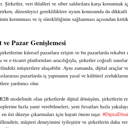
r. Şirketler, veri ihlalleri ve siber saldırılara karşı korunmak i
irirken, düzenleyici gerekliliklere uyum konusunda da dikkatli
rinin korunması ve iş sürekliliğinin sağlanması açısından krit
 ve Pazar Genişlemesi
rketlerine küresel pazarlara erişim ve bu pazarlarda rekabet e
 ve e-ticaret platformları aracılığıyla, şirketler coğrafi sınırlar
lindeki müşterilere ulaşabilir. Aynı zamanda, dijital araçlar ve
uslararası pazarlarda iş yapmanın yasal ve kültürel zorlukların
lere yardımcı olur.
 B2B modelinde olan şirketlerde dijital dönüşüm, şirketlerin re
eplerine hızla yanıt verebilmeleri, yeni fırsatları hızla yakalay
en üst düzeye çıkarmaları için hayati önem taşır. 
#DijitalDö
llendirir, müşteri deneyimini iyileştirir ve şirketlerin daha ver