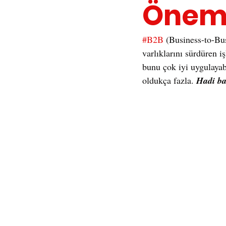
Önem
#B2B
 (Business-to-Busi
varlıklarını sürdüren 
bunu çok iyi uygulayab
oldukça fazla. 
Hadi ba