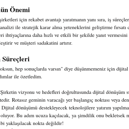
mün Önemi
rketleri için rekabet avantajı yaratmanın yanı sıra, iş süreçle
nalizi ile stratejik karar alma yeteneklerini geliştirme fırsatı
ri ihtiyaçlarına daha hızlı ve etkili bir şekilde yanıt vermesini
ştirir ve müşteri sadakatini artırır.
 Süreçleri
yoksun, hep sonuçlarda varsın" diye düşünmemeniz için dijita
dımlar ile özetledim.
 Şirketin vizyonu ve hedefleri doğrultusunda dijital dönüşüm st
edir. Rotasız geminin varacağı yer başlangıç noktası veya deni
 Dijital dönüşümü destekleyecek teknolojilere yatırım yapılması
u oluyor. Bu adım ucuza kaçılacak, ya şimdilik onu bekletsek m
bi yaklaşılacak nokta değildir!