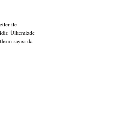
tler ile 
lidir. Ülkemizde 
lerin sayısı da 