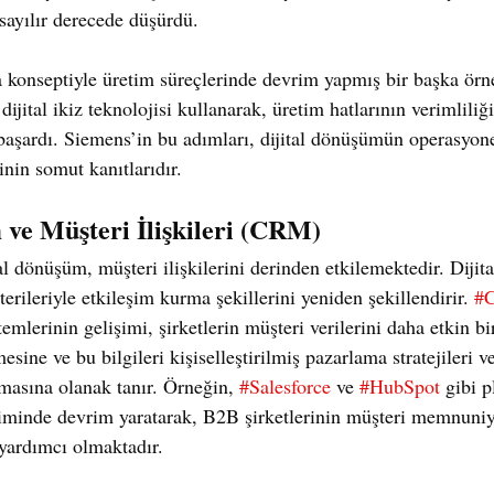
nsayılır derecede düşürdü.
a konseptiyle üretim süreçlerinde devrim yapmış bir başka örnek
ijital ikiz teknolojisi kullanarak, üretim hatlarının verimliliği
başardı. Siemens’in bu adımları, dijital dönüşümün operasyo
inin somut kanıtlarıdır.
 ve Müşteri İlişkileri (CRM)
al dönüşüm, müşteri ilişkilerini derinden etkilemektedir. Dijita
terileriyle etkileşim kurma şekillerini yeniden şekillendirir. 
#
temlerinin gelişimi, şirketlerin müşteri verilerini daha etkin bi
sine ve bu bilgileri kişiselleştirilmiş pazarlama stratejileri ve 
nmasına olanak tanır. Örneğin, 
#Salesforce
 ve 
#HubSpot
 gibi p
etiminde devrim yaratarak, B2B şirketlerinin müşteri memnuniy
 yardımcı olmaktadır. 