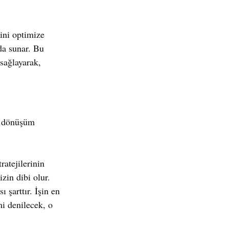
rini optimize 
 da sunar. Bu 
 sağlayarak, 
l dönüşüm 
ratejilerinin 
zin dibi olur.
 şarttır. İşin en 
i denilecek, o 