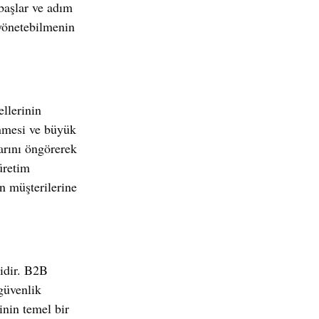
 başlar ve adım 
 yönetebilmenin 
llerinin 
enmesi ve büyük 
larını öngörerek 
üretim 
n müşterilerine 
idir. B2B 
 güvenlik 
inin temel bir 